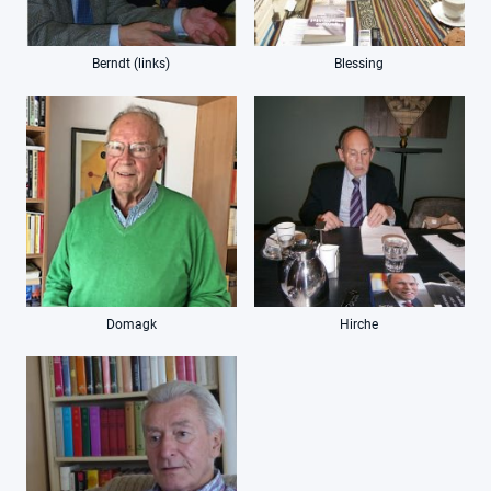
Berndt (links)
Blessing
Domagk
Hirche