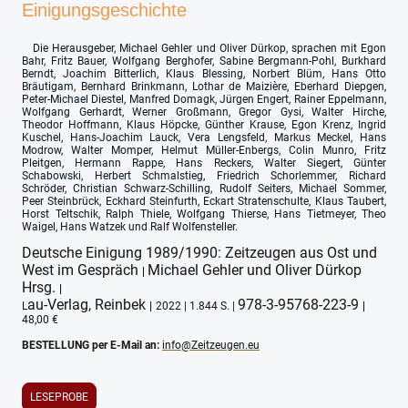
Einigungsgeschichte
Die Herausgeber, Michael Gehler und Oliver Dürkop, sprachen mit Egon
Bahr, Fritz Bauer, Wolfgang Berghofer, Sabine Bergmann-Pohl, Burkhard
Berndt, Joachim Bitterlich, Klaus Blessing, Norbert Blüm, Hans Otto
Bräutigam, Bernhard Brinkmann, Lothar de Maizière, Eberhard Diepgen,
Peter-Michael Diestel, Manfred Domagk, Jürgen Engert, Rainer Eppelmann,
Wolfgang Gerhardt, Werner Großmann, Gregor Gysi, Walter Hirche,
Theodor Hoffmann, Klaus Höpcke, Günther Krause, Egon Krenz, Ingrid
Kuschel, Hans-Joachim Lauck, Vera Lengsfeld, Markus Meckel, Hans
Modrow, Walter Momper, Helmut Müller-Enbergs, Colin Munro, Fritz
Pleitgen, Hermann Rappe, Hans Reckers, Walter Siegert, Günter
Schabowski, Herbert Schmalstieg, Friedrich Schorlemmer, Richard
Schröder, Christian Schwarz-Schilling, Rudolf Seiters, Michael Sommer,
Peer Steinbrück, Eckhard Steinfurth, Eckart Stratenschulte, Klaus Taubert,
Horst Teltschik, Ralph Thiele, Wolfgang Thierse, Hans Tietmeyer, Theo
Waigel, Hans Watzek und Ralf Wolfensteller.
Deutsche Einigung 1989/1990: Zeitzeugen aus Ost und
West im Gespräch
Michael Gehler und Oliver Dürkop
|
Hrsg.
|
au-Verlag, Reinbek
978-3-95768-223-9
L
|
2022 | 1.844 S. |
|
48,00 €
BESTELLUNG per E-Mail an:
info@Zeitzeugen.eu
LESEPROBE