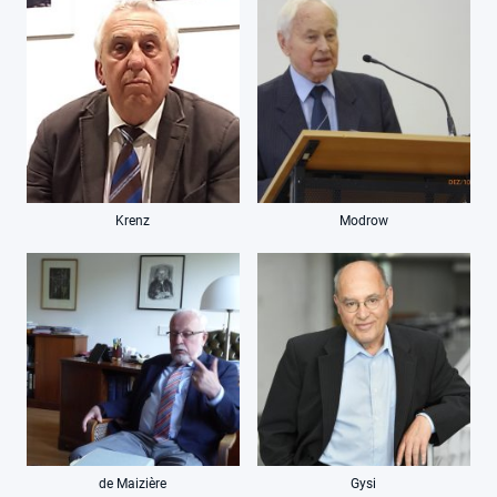
Krenz
Modrow
de Maizière
Gysi